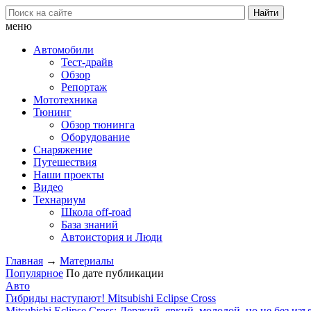
меню
Автомобили
Тест-драйв
Обзор
Репортаж
Мототехника
Тюнинг
Обзор тюнинга
Оборудование
Снаряжение
Путешествия
Наши проекты
Видео
Технариум
Школа off-road
База знаний
Автоистория и Люди
Главная
→
Материалы
Популярное
По дате публикации
Авто
Гибриды наступают! Mitsubishi Eclipse Cross
Mitsubishi Eclipse Cross: Дерзкий, яркий, молодой, но не без изъ