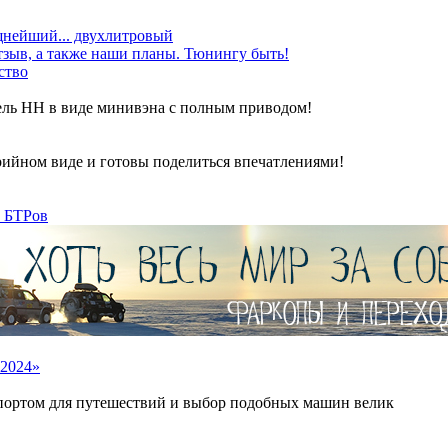
ощнейший... двухлитровый
зыв, а также наши планы. Тюнингу быть!
ство
ель НН в виде минивэна с полным приводом!
ийном виде и готовы поделиться впечатлениями!
а БТРов
2024»
портом для путешествий и выбор подобных машин велик