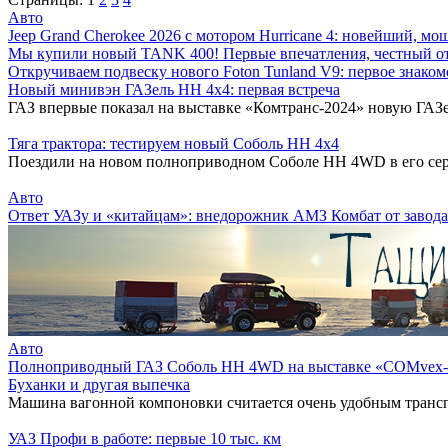
Авто
Jeep Grand Cherokee 2026 с мотором Hurricane 4: новейший, м
Мы купили новый TANK 400! Первые впечатления, честный от
Откручиваем подвеску нового Foton Tunland V9: первое знаком
Новый минивэн ГАЗель НН 4х4: первая встреча
ГАЗ впервые показал на выставке «Комтранс-2024» новую ГАЗ
Тяга трактора: тестируем новый Соболь НН 4х4
Поездили на новом полноприводном Соболе НН 4WD в его сер
Авто
Ответ УАЗу и «китайцам»: внедорожник АМЗ Комбат от завод
Авто
Полноприводный ГАЗ Соболь НН 4WD на выставке «COMvex-
Буханки и другая выпечка
Машина вагонной компоновки считается очень удобным транс
УАЗ Профи в работе: первые 10 тыс. км