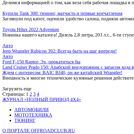
Делимся информацией о том, как вела себя рабочая лошадка в
Купили Tank 300: тюнинг, матчасть и первые впечатления
Заглянули под капот, оценили удобство салона, подняли автомо
Toyota Hilux 2022 Adventure
Новинка нашего каталога! Дизель 2,8 литра, 203 л.с., 6-ти ст
Авто
Jeep Wrangler Rubicon 392: Всегда быть на шаг впереди!
Авто
Ford F-150 Raptor: Эх, прокатиться бы
Land Cruiser Prado 150: Арабский внедорожник с запасом хода 
Ждем с интересом: BAIC BJ40, он же китайский Wrangler!
Внешность и многие технические кузовные решения действите
Загрузить еще
Страницы:
1
2
3
4
ЖУРНАЛ «ПОЛНЫЙ ПРИВОД 4Х4»
АВТОМОБИЛИ
МОТОТЕХНИКА
ТЮНИНГ
О ПОРТАЛЕ OFFROADCLUB.RU