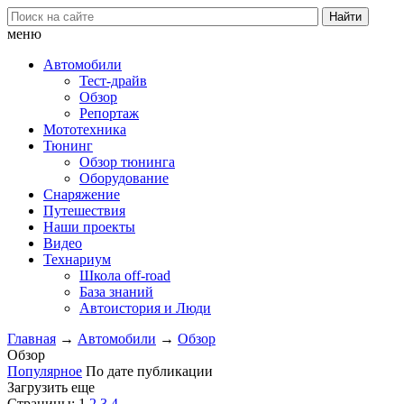
меню
Автомобили
Тест-драйв
Обзор
Репортаж
Мототехника
Тюнинг
Обзор тюнинга
Оборудование
Снаряжение
Путешествия
Наши проекты
Видео
Технариум
Школа off-road
База знаний
Автоистория и Люди
Главная
→
Автомобили
→
Обзор
Обзор
Популярное
По дате публикации
Загрузить еще
Страницы:
1
2
3
4