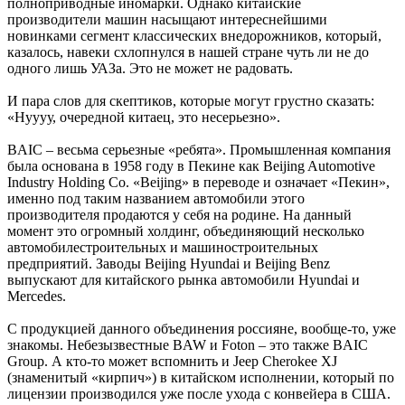
полноприводные иномарки. Однако китайские
производители машин насыщают интереснейшими
новинками сегмент классических внедорожников, который,
казалось, навеки схлопнулся в нашей стране чуть ли не до
одного лишь УАЗа. Это не может не радовать.
И пара слов для скептиков, которые могут грустно сказать:
«Нуууу, очередной китаец, это несерьезно».
BAIC – весьма серьезные «ребята». Промышленная компания
была основана в 1958 году в Пекине как Beijing Automotive
Industry Holding Co. «Beijing» в переводе и означает «Пекин»,
именно под таким названием автомобили этого
производителя продаются у себя на родине. На данный
момент это огромный холдинг, объединяющий несколько
автомобилестроительных и машиностроительных
предприятий. Заводы Beijing Hyundai и Beijing Benz
выпускают для китайского рынка автомобили Hyundai и
Mercedes.
С продукцией данного объединения россияне, вообще-то, уже
знакомы. Небезызвестные BAW и Foton – это также BAIC
Group. А кто-то может вспомнить и Jeep Cherokee XJ
(знаменитый «кирпич») в китайском исполнении, который по
лицензии производился уже после ухода с конвейера в США.