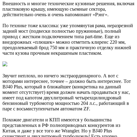
Внешность и многие технические кузовные решения, включая
пластиковую крышу, имеющую съемные сектора,
действительно очень и очень напоминают «Рэнг».
По технике тоже классика: уже упомянутая рама, неразрезной
задний мост (подвески полностью пружинные), полный
привод с жестким подключением типа part-time. Еще из
внедорожных «плюшек» можно отметить клиренс 220 мм,
преодолеваемый брод 750 мм и практичную отделку нижней
части кузова прочным некрашеным пластиком.
Звучит неплохо, но ничего экстраординарного. А вот с
моторами интереснее, точнее – должно быть интереснее. Тот
BJ40 Plus, который в ближайшее (конкретика на данный
момент отсутствует) время должен начать продаваться у нас,
имеет под капотом двухлитровый четырехцилиндровый
бензиновый турбомотор мощностью 204 л.с., работающий в
паре с восьмиступенчатым автоматом ZF.
Похожие двигатели и КПП имеются у большинства
представленных в РФ полноприводных конкурентов из
Китая, и даже у все того же Wrangler. Но у BJ40 Plus
существует и двухлитровый турбодизель! Есть упорно