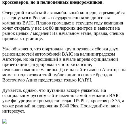
кроссоверов, но и полноценных внедорожников.
Очередной китайский автомобильный концерн, стремящийся
развернуться в России – государственная холдинговая
компания BAIC. Планов громадье: в текущем году компания
хочет открыть у нас аж 80 дилерских центров и вывести на
рынок целых 7 моделей! На начальном этапе, правда, спешка
привела к путанице.
Уже объявлено, что стартовала крупноузловая сборка двух
разновидностей автомобилей BAIC на калининградском
Автоторе, но на прошедшей в начале апреля официальной
презентации фигурировали чисто китайские,
нелокализованные машины. Да и на сайте самого Автотора на
момент подготовки этой публикации в списке брендов
Восточную Азию представлял только KAIYI.
Думается, однако, что путаница вскоре уляжется. На
официальном русском сайте именно самой компании BAIC
уже фигурируют три модели: седан U5 Plus, кроссовер X35, а
также рамный внедорожник BJ40 Plus. Последний-то нас и
интересует.