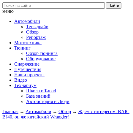
меню
Автомобили
Тест-драйв
Обзор
Репортаж
Мототехника
Тюнинг
Обзор тюнинга
Оборудование
Снаряжение
Путешествия
Наши проекты
Видео
Технариум
Школа off-road
База знаний
Автоистория и Люди
Главная
→
Автомобили
→
Обзор
→
Ждем с интересом: BAIC
BJ40, он же китайский Wrangler!