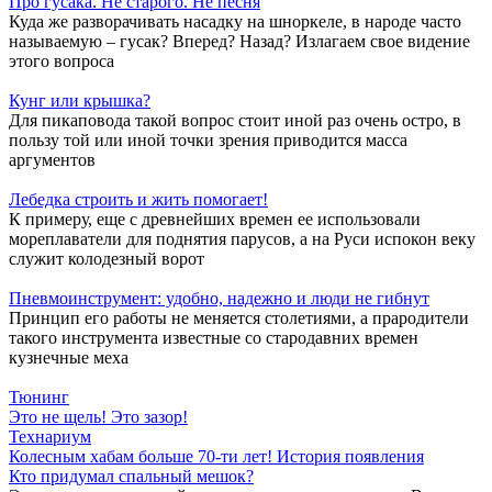
Про гусака. Не старого. Не песня
Куда же разворачивать насадку на шноркеле, в народе часто
называемую – гусак? Вперед? Назад? Излагаем свое видение
этого вопроса
Кунг или крышка?
Для пикаповода такой вопрос стоит иной раз очень остро, в
пользу той или иной точки зрения приводится масса
аргументов
Лебедка строить и жить помогает!
К примеру, еще с древнейших времен ее использовали
мореплаватели для поднятия парусов, а на Руси испокон веку
служит колодезный ворот
Пневмоинструмент: удобно, надежно и люди не гибнут
Принцип его работы не меняется столетиями, а прародители
такого инструмента известные со стародавних времен
кузнечные меха
Тюнинг
Это не щель! Это зазор!
Технариум
Колесным хабам больше 70-ти лет! История появления
Кто придумал спальный мешок?