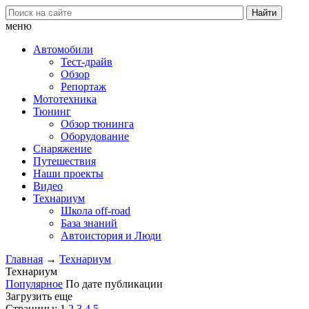
меню
Автомобили
Тест-драйв
Обзор
Репортаж
Мототехника
Тюнинг
Обзор тюнинга
Оборудование
Снаряжение
Путешествия
Наши проекты
Видео
Технариум
Школа off-road
База знаний
Автоистория и Люди
Главная
→
Технариум
Технариум
Популярное
По дате публикации
Загрузить еще
Страницы:
1
2
3
4
5