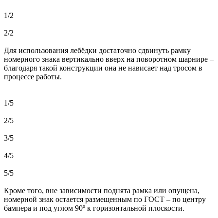
1/2
2/2
Для использования лебёдки достаточно сдвинуть рамку
номерного знака вертикально вверх на поворотном шарнире –
благодаря такой конструкции она не нависает над тросом в
процессе работы.
1/5
2/5
3/5
4/5
5/5
Кроме того, вне зависимости поднята рамка или опущена,
номерной знак остается размещенным по ГОСТ – по центру
бампера и под углом 90º к горизонтальной плоскости.