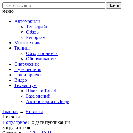
меню
Автомобили
Тест-драйв
Обзор
Репортаж
Мототехника
Тюнинг
Обзор тюнинга
Оборудование
Снаряжение
Путешествия
Наши проекты
Видео
Технариум
Школа off-road
База знаний
Автоистория и Люди
Главная
→
Новости
Новости
Популярное
По дате публикации
Загрузить еще
Страницы:
1
2
3
...
10
11