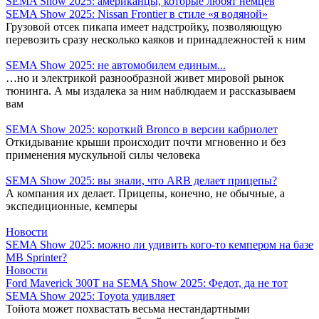
SEMA Show 2025: американцы, которые любят немцев
SEMA Show 2025: Nissan Frontier в стиле «я водяной»
Грузовой отсек пикапа имеет надстройку, позволяющую
перевозить сразу несколько каяков и принадлежностей к ним
SEMA Show 2025: не автомобилем единым...
…но и электрикой разнообразной живет мировой рынок
тюнинга. А мы издалека за ним наблюдаем и рассказываем
вам
SEMA Show 2025: короткий Bronco в версии кабриолет
Откидывание крыши происходит почти мгновенно и без
применения мускульной силы человека
SEMA Show 2025: вы знали, что ARB делает прицепы?
А компания их делает. Прицепы, конечно, не обычные, а
экспедиционные, кемперы
Новости
SEMA Show 2025: можно ли удивить кого-то кемпером на базе
MB Sprinter?
Новости
Ford Maverick 300T на SEMA Show 2025: Федот, да не тот
SEMA Show 2025: Toyota удивляет
Тойота может похвастать весьма нестандартными