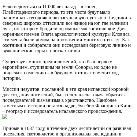
Если вернуться на 11 000 лет назад – в конец
Плейстоценового периода, то эти места будут мало
напоминать сегодняшнюю засушливую пустыню. Ледники в
северных широтах оттеснили все живое на юг, где зеленели
луга, по которым бродили огромные млекопитающие. Для
коренных племен Опата археологической культуры Кловиса
эти места были домом на протяжении многих сотен лет. Как
охотники и собиратели они исследовали береговую линию и
вулканические горы в поисках пищи.
Существует много предположений, кто был первым
европейцем, ступившим на земли Соноры, но одно не
подлежит сомнению – в будущем этот шаг изменит ход
истории.
Миссии иезуитов, посланной в эти края испанской короной
для создания поселений, была поставлена задача обратить
последователей шаманизма в христианство. Наиболее
заметным в истории остался падре Эусебио Франциско Кино
– географ и исследователь итальянского происхождения.
Прибыв в 1687 году, в течение двух десятилетий он развивал
поселения, скотоводство и организовывал экспедиции в