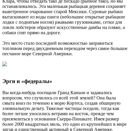
Клара, чтобы отведать тако де пескадо (рыбное тако), но мы
останавливались. Эта маленькая рыбацкая деревня сохраняет
выветренное очарование старой Мексики. Суровые рыбаки
вытаскивают из воды панги (небольшие открытые рыбацкие
лодки с поднятым носом) ржавыми грузовиками, сетки для
ловли лобстеров образуют искусственные дамбы на пляже, а
собаки спят прямо на дороге.
Это место стало последней возможностью заправиться
топливом перед двухдневным переходом через самое большое
песчаное море Северной Америки.
Эрги и «федералы»
Вы когда-нибудь посещали Гранд Каньон и задавались
вопросом, что случилось со всей этой землей? Она была
смыта вниз по течению к морю Кортеса, создав обширную
элювиальную дельту. Тяжелые частицы оседали, тогда как
более легкие уносились ветрами на восток, прежде чем
приземлиться у основания Сьерра-Пинакате. Имея размер
более 2000 квадратных миль, это один из крупнейших в мире
эргов и единственный активный в Северной Америке.