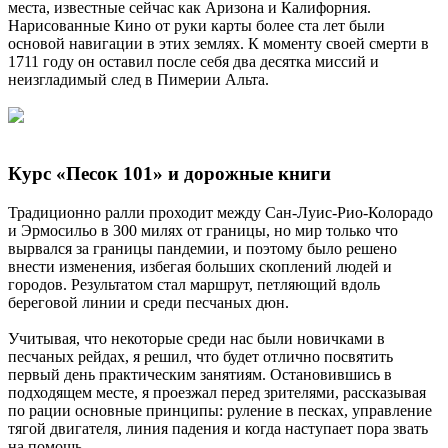
места, известные сейчас как Аризона и Калифорния.
Нарисованные Кино от руки карты более ста лет были
основой навигации в этих землях. К моменту своей смерти в
1711 году он оставил после себя два десятка миссий и
неизгладимый след в Пимерии Альта.
Курс «Песок 101» и дорожные книги
Традиционно ралли проходит между Сан-Луис-Рио-Колорадо
и Эрмосильо в 300 милях от границы, но мир только что
вырвался за границы пандемии, и поэтому было решено
внести изменения, избегая больших скоплений людей и
городов. Результатом стал маршрут, петляющий вдоль
береговой линии и среди песчаных дюн.
Учитывая, что некоторые среди нас были новичками в
песчаных рейдах, я решил, что будет отлично посвятить
первый день практическим занятиям. Остановившись в
подходящем месте, я проезжал перед зрителями, рассказывая
по рации основные принципы: руление в песках, управление
тягой двигателя, линия падения и когда наступает пора звать
на помощь.