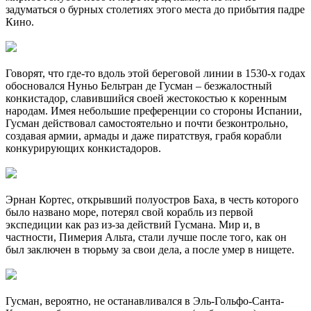
задуматься о бурных столетиях этого места до прибытия падре
Кино.
Говорят, что где-то вдоль этой береговой линии в 1530-х годах
обосновался Нуньо Бельтран де Гусман – безжалостный
конкистадор, славившийся своей жестокостью к коренным
народам. Имея небольшие преференции со стороны Испании,
Гусман действовал самостоятельно и почти безконтрольно,
создавая армии, армады и даже пиратствуя, грабя корабли
конкурирующих конкистадоров.
Эрнан Кортес, открывший полуостров Баха, в честь которого
было названо море, потерял свой корабль из первой
экспедиции как раз из-за действий Гусмана. Мир и, в
частности, Пимерия Альта, стали лучше после того, как он
был заключен в тюрьму за свои дела, а после умер в нищете.
Гусман, вероятно, не останавливался в Эль-Гольфо-Санта-