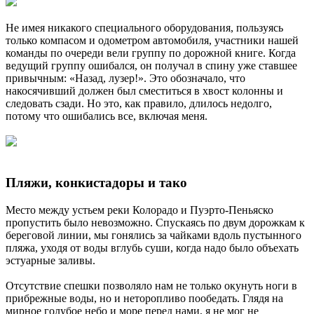
Не имея никакого специального оборудования, пользуясь
только компасом и одометром автомобиля, участники нашей
команды по очереди вели группу по дорожной книге. Когда
ведущий группу ошибался, он получал в спину уже ставшее
привычным: «Назад, лузер!». Это обозначало, что
накосячивший должен был сместиться в хвост колонны и
следовать сзади. Но это, как правило, длилось недолго,
потому что ошибались все, включая меня.
Пляжи, конкистадоры и тако
Место между устьем реки Колорадо и Пуэрто-Пеньяско
пропустить было невозможно. Спускаясь по двум дорожкам к
береговой линии, мы гонялись за чайками вдоль пустынного
пляжа, уходя от воды вглубь суши, когда надо было объехать
эстуарные заливы.
Отсутствие спешки позволяло нам не только окунуть ноги в
прибрежные воды, но и неторопливо пообедать. Глядя на
мирное голубое небо и море перед нами, я не мог не