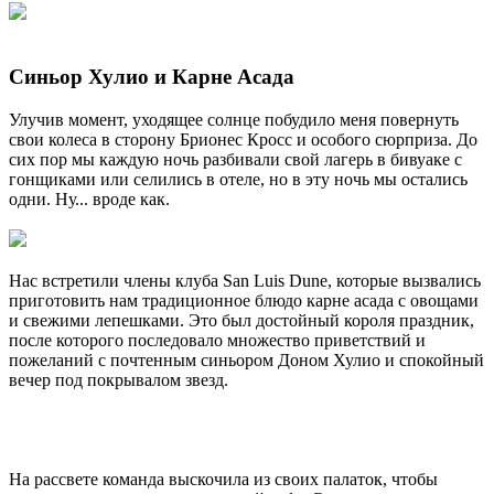
Синьор Хулио и Карне Асада
Улучив момент, уходящее солнце побудило меня повернуть
свои колеса в сторону Брионес Кросс и особого сюрприза. До
сих пор мы каждую ночь разбивали свой лагерь в бивуаке с
гонщиками или селились в отеле, но в эту ночь мы остались
одни. Ну... вроде как.
Нас встретили члены клуба San Luis Dune, которые вызвались
приготовить нам традиционное блюдо карне асада с овощами
и свежими лепешками. Это был достойный короля праздник,
после которого последовало множество приветствий и
пожеланий с почтенным синьором Доном Хулио и спокойный
вечер под покрывалом звезд.
На рассвете команда выскочила из своих палаток, чтобы