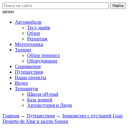
меню
Автомобили
Тест-драйв
Обзор
Репортаж
Мототехника
Тюнинг
Обзор тюнинга
Оборудование
Снаряжение
Путешествия
Наши проекты
Видео
Технариум
Школа off-road
База знаний
Автоистория и Люди
Главная
→
Путешествия
→
Знакомство с пустыней Gran
Desierto de Altar и ралли Sonora