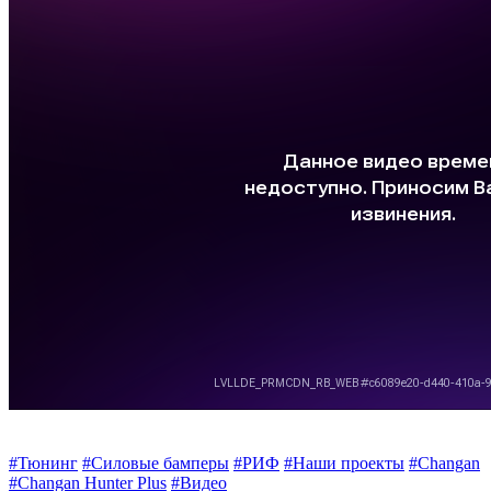
#Тюнинг
#Силовые бамперы
#РИФ
#Наши проекты
#Changan
#Changan Hunter Plus
#Видео