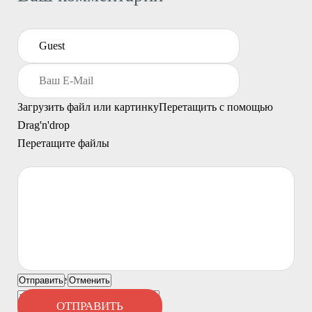
Загрузить файл или картинку
Перетащить с помощью
Drag'n'drop
Перетащите файлы
Ничего не найдено
Отправить
Отменить