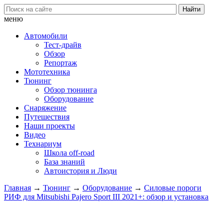
меню
Автомобили
Тест-драйв
Обзор
Репортаж
Мототехника
Тюнинг
Обзор тюнинга
Оборудование
Снаряжение
Путешествия
Наши проекты
Видео
Технариум
Школа off-road
База знаний
Автоистория и Люди
Главная
→
Тюнинг
→
Оборудование
→
Силовые пороги
РИФ для Mitsubishi Pajero Sport III 2021+: обзор и установка