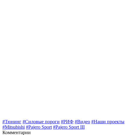
#Тюнинг
#Силовые пороги
#РИФ
#Видео
#Наши проекты
#Mitsubishi
#Pajero Sport
#Pajero Sport III
Комментарии