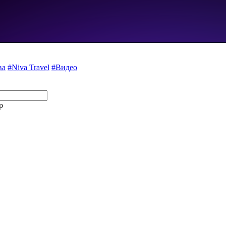
ва
#Niva Travel
#Видео
p