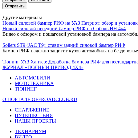
Другие материалы
Новый силовой бампер РИФ на УАЗ Патриот: обзор и установк
Новый силовой передний бампер РИФ на Соболь НН 4х4
Видео с обзором и пошаговой установкой бампера на автомоби
Sollers ST9 (JAC T9): ставим задний силовой бампер РИФ
Бампер РИФ надежно защитит кузов автомобиля на бездорожье
Тюнинг УАЗ Хантер: Доработка бампера РИФ для нестандартн
ЖУРНАЛ «ПОЛНЫЙ ПРИВОД 4Х4»
АВТОМОБИЛИ
МОТОТЕХНИКА
ТЮНИНГ
О ПОРТАЛЕ OFFROADCLUB.RU
СНАРЯЖЕНИЕ
ПУТЕШЕСТВИЯ
НАШИ ПРОЕКТЫ
ТЕХНАРИУМ
ВИДЕО