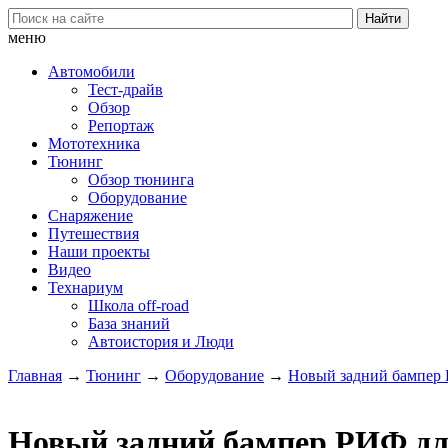
меню
Автомобили
Тест-драйв
Обзор
Репортаж
Мототехника
Тюнинг
Обзор тюнинга
Оборудование
Снаряжение
Путешествия
Наши проекты
Видео
Технариум
Школа off-road
База знаний
Автоистория и Люди
Главная
→
Тюнинг
→
Оборудование
→
Новый задний бампер Р
Новый задний бампер РИФ для