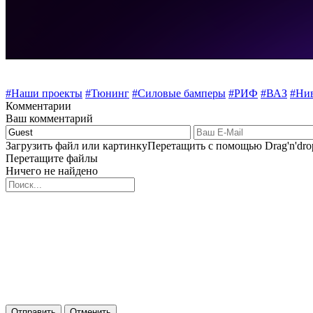
#Наши проекты
#Тюнинг
#Силовые бамперы
#РИФ
#ВАЗ
#Ни
Комментарии
Ваш комментарий
Загрузить файл или картинку
Перетащить с помощью Drag'n'dro
Перетащите файлы
Ничего не найдено
Отправить
Отменить