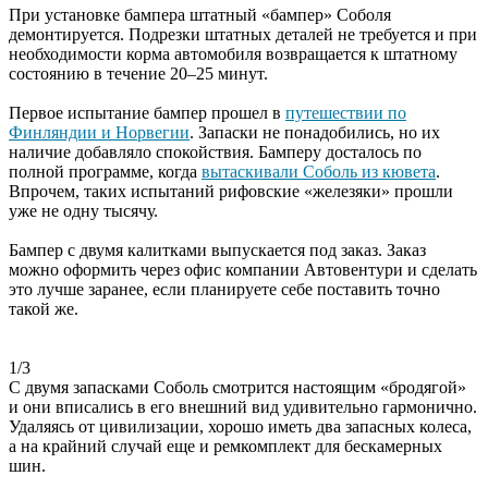
При установке бампера штатный «бампер» Соболя
демонтируется. Подрезки штатных деталей не требуется и при
необходимости корма автомобиля возвращается к штатному
состоянию в течение 20–25 минут.
Первое испытание бампер прошел в
путешествии по
Финляндии и Норвегии
. Запаски не понадобились, но их
наличие добавляло спокойствия. Бамперу досталось по
полной программе, когда
вытаскивали Соболь из кювета
.
Впрочем, таких испытаний рифовские «железяки» прошли
уже не одну тысячу.
Бампер с двумя калитками выпускается под заказ. Заказ
можно оформить через офис компании Автовентури и сделать
это лучше заранее, если планируете себе поставить точно
такой же.
1/3
С двумя запасками Соболь смотрится настоящим «бродягой»
и они вписались в его внешний вид удивительно гармонично.
Удаляясь от цивилизации, хорошо иметь два запасных колеса,
а на крайний случай еще и ремкомплект для бескамерных
шин.