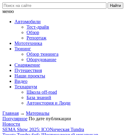
меню
Автомобили
Тест-драйв
Обзор
Репортаж
Мототехника
Тюнинг
Обзор тюнинга
Оборудование
Снаряжение
Путешествия
Наши проекты
Видео
Технариум
Школа off-road
База знаний
Автоистория и Люди
Главная
→
Материалы
Популярное
По дате публикации
Новости
SEMA Show 2025: ICONическая Tundra
Toyota Tundra 6x6: Шестиколесный мегапикап