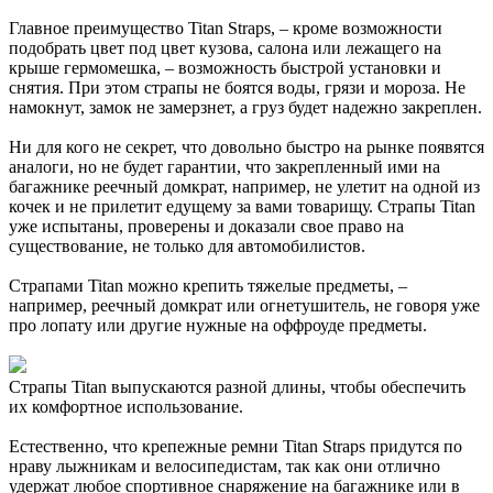
Главное преимущество Titan Straps, – кроме возможности
подобрать цвет под цвет кузова, салона или лежащего на
крыше гермомешка, – возможность быстрой установки и
снятия. При этом страпы не боятся воды, грязи и мороза. Не
намокнут, замок не замерзнет, а груз будет надежно закреплен.
Ни для кого не секрет, что довольно быстро на рынке появятся
аналоги, но не будет гарантии, что закрепленный ими на
багажнике реечный домкрат, например, не улетит на одной из
кочек и не прилетит едущему за вами товарищу. Страпы Titan
уже испытаны, проверены и доказали свое право на
существование, не только для автомобилистов.
Страпами Titan можно крепить тяжелые предметы, –
например, реечный домкрат или огнетушитель, не говоря уже
про лопату или другие нужные на оффроуде предметы.
Страпы Titan выпускаются разной длины, чтобы обеспечить
их комфортное использование.
Естественно, что крепежные ремни Titan Straps придутся по
нраву лыжникам и велосипедистам, так как они отлично
удержат любое спортивное снаряжение на багажнике или в