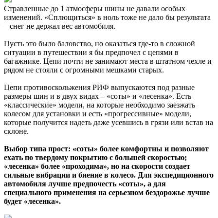
Стравленные до 1 атмосферы шины не давали особых
изменений. «Сплющиться» в ноль тоже не дало бы результата
– снег не держал вес автомобиля.
Пусть это было баловство, но оказаться где-то в сложной
ситуации в путешествии я бы предпочел с цепями в
багажнике. Цепи почти не занимают места в штатном чехле и
рядом не стояли с огромными мешками старых.
Цепи противоскольжения РИФ выпускаются под разные
размеры шин и в двух видах – «соты» и «лесенка». Есть
«классические» модели, на которые необходимо заезжать
колесом для установки и есть «прогрессивные» модели,
которые получится надеть даже усевшись в грязи или встав на
склоне.
Выбор типа прост: «соты» более комфортны и позволяют
ехать по твердому покрытию с большей скоростью;
«лесенка» более «проходима», но на скорости создает
сильные вибрации и биение в колесо. Для экспедиционного
автомобиля лучше предпочесть «соты», а для
специального применения на серьезном бездорожье лучше
будет «лесенка».