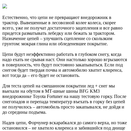
Естественно, что цепи не превращают внедорожник в
трактор. Вывешенные в лесовозной колее колеса, скорее
всего, уже не получат достаточного зацепления и все равно
придется разматывать лебедку или бежать за трактором.
Назначение цепей – улучшить сцепление со скользким
грунтом: мокрая глина или обледеневшее покрытие.
Цепи будут неэффективно работать в глубоком снегу, когда
надо ехать не срывая наст. Они настолько хорошо вгрызаются
в поверхность, что будут постоянно закапываться. Если под
снегом будет твердая почва и автомобилю хватит клиренса,
вот тогда да – его будет не остановить.
Для теста цепей на смешанном покрытии лед + снег мы
выехали на обутом в МТ-шные шины BFG KM3
внедорожнике Toyota Fortuner на нашу тестовую горку. После
снегопадов и перепада температур въехать в горку без цепей
не получилось – автомобиль просто закапывался, не дойдя и
до середины подъема.
Надев цепи, Форчунер вскарабкался до самого верха, но тоже
остановился – не хватило клиренса и забившийся под днище