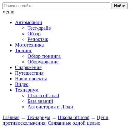
меню
Автомобили
Тест-драйв
Обзор
Репортаж
Мототехника
Тюнинг
Обзор тюнинга
Оборудование
Снаряжение
Путешествия
Наши проекты
Видео
Технариум
Школа off-road
База знаний
Автоистория и Люди
Главная
→
Технариум
→
Школа off-road
→
Цепи
противоскольжения: Связанные одной целью