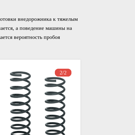
готовки внедорожника к тяжелым
ается, а поведение машины на
ается вероятность пробоя
1/2
2/2