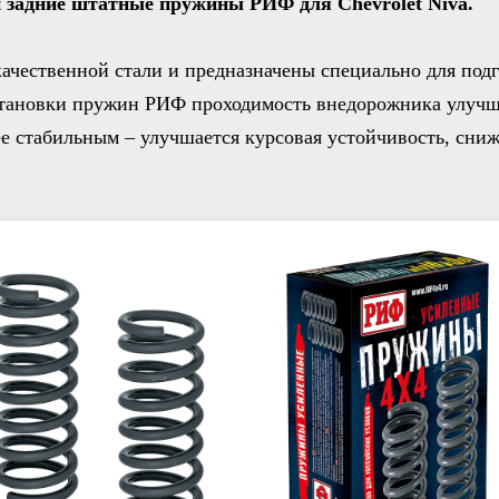
и задние штатные пружины РИФ для Chevrolet Niva.
ачественной стали и предназначены специально для под
становки пружин РИФ проходимость внедорожника улучш
ее стабильным – улучшается курсовая устойчивость, сниж