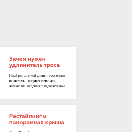
Зачем нужен
удлинитель троса
лебедки?
Иной раз штатной длины троса может
не хватить – опорная точка для
лебежения находится в недосягаемой
зоне
Рестайлинг и
панорамная крыша
для Chery Tiggo 8