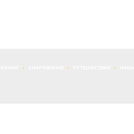
ТЮНИНГ
СНАРЯЖЕНИЕ
ПУТЕШЕСТВИЯ
НАШИ
hevrolet Niva от РИФ