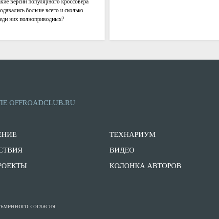
кие версии популярного кроссовера
одавались больше всего и сколько
еди них полноприводных?
зберемся!
ЛЕ OFFROADCLUB.RU
ЕНИЕ
ТЕХНАРИУМ
СТВИЯ
ВИДЕО
РОЕКТЫ
КОЛОНКА АВТОРОВ
ьменного согласия.