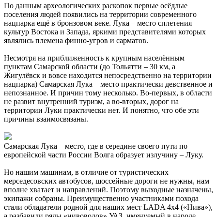
По данным археологических раскопок первые осёдлые
поселения людей появились на территории современного
нацпарка ещё в бронзовом веке. Лука – место сплетения
культур Востока и Запада, яркими представителями которых
являлись племена финно-угров и сарматов.
Несмотря на приближенность к крупным населённым
пунктам Самарской области (до Тольятти – 30 км, а
Жигулёвск и вовсе находится непосредственно на территории
нацпарка) Самарская Лука – место практически девственное и
непознанное. И причин тому несколько. Во-первых, в области
не развит внутренний туризм, а во-вторых, дорог на
территории Луки практически нет. И понятно, что обе эти
причины взаимосвязаны.
Самарская Лука – место, где в середине своего пути по
европейской части России Волга образует излучину – Луку.
Но нашим машинам, в отличие от туристических
мерседесовских автобусов, шоссейные дороги не нужны, нам
вполне хватает и направлений. Поэтому выходные назначены,
экипажи собраны. Преимущественно участниками похода
стали обладатели родной для наших мест LADA 4x4 («Нива»),
а разбавили ряды «нивоводов» УАЗ, именуемый в народе