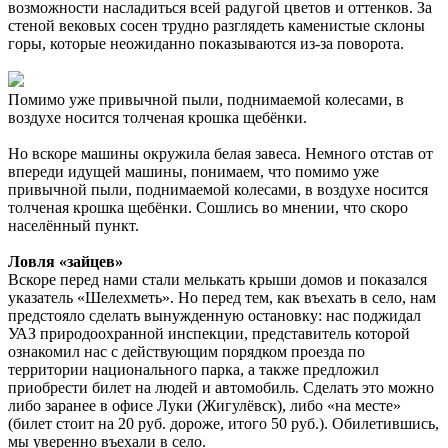
возможности насладиться всей радугой цветов и оттенков. За
стеной вековых сосен трудно разглядеть каменистые склоны
горы, которые неожиданно показываются из-за поворота.
Помимо уже привычной пыли, поднимаемой колесами, в
воздухе носится толченая крошка щебёнки.
Но вскоре машины окружила белая завеса. Немного отстав от
впереди идущей машины, понимаем, что помимо уже
привычной пыли, поднимаемой колесами, в воздухе носится
толченая крошка щебёнки. Сошлись во мнении, что скоро
населённый пункт.
Ловля «зайцев»
Вскоре перед нами стали мелькать крыши домов и показался
указатель «Шелехметь». Но перед тем, как въехать в село, нам
предстояло сделать вынужденную остановку: нас поджидал
УАЗ природоохранной инспекции, представитель которой
ознакомил нас с действующим порядком проезда по
территории национального парка, а также предложил
приобрести билет на людей и автомобиль. Сделать это можно
либо заранее в офисе Луки (Жигулёвск), либо «на месте»
(билет стоит на 20 руб. дороже, итого 50 руб.). Обилетившись,
мы уверенно въехали в село.