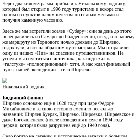
Через два километра мы прибыли к Никольскому роднику,
который был открыт в 1996 году туристами и вскоре стал
одним из пунктов паломничества по святым местами и
получил каменную часовню.
Здесь же мы встретили хозяев «Субару»: они за день до этого
переправились из Самары до Рождественно, оттуда по нашему
же маршруту из Торнового ночью доехали до Ширяево,
отдохнули, а вот на обратном пути застряли. Мы отправили
одну из наших «Нив» на спасение путешественников. Не
успели мы спуститься с источника, как подъехал на
«галстуке» «полноприводный» хэтч. А нас ждал финальный
пункт нашей экспедиции – село Ширяево.
Никольский родник.
Бодрящий финиш
Ширяево основано ещё в 1628 году при царе Фёдоре
Михайловиче и за свою историю сменило несколько
названий: Ширяев Буерак, Ширяево, Ширяевка, Ширяевское и
даже Богоявленское (после возведения в селе в 1894 году
церкви, которая была разрушена ещё до 1940 года).
Село богато на легенды и исторические загадки о большом