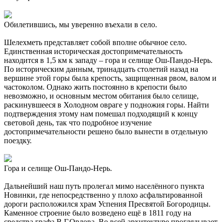
Обилетившись, мы уверенно въехали в село.
Шелехметь представляет собой вполне обычное село.
Единственная историческая достопримечательность
находится в 1,5 км к западу – гора и селище Ош-Пандо-Нерь.
По историческим данным, тринадцать столетий назад на
вершине этой горы была крепость, защищенная рвом, валом и
частоколом. Однако жить постоянно в крепости было
невозможно, и основным местом обитания было селище,
раскинувшееся в Холодном овраге у подножия горы. Найти
подтверждения этому нам помешал подходящий к концу
световой день, так что подробное изучение
достопримечательности решено было вынести в отдельную
поездку.
Гора и селище Ош-Пандо-Нерь.
Дальнейший наш путь пролегал мимо населённого пункта
Новинки, где непосредственно у плохо асфальтированной
дороги расположился храм Успения Пресвятой Богородицы.
Каменное строение было возведено ещё в 1811 году на
средства графа В.Г.Орлова. Во всей архитектуре проглядывает