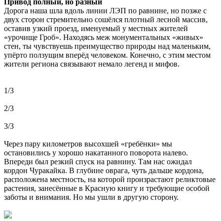
Привод полный, но разный
Дорога наша шла вдоль линии ЛЭП по равнине, но позже с
двух сторон стремительно сошёлся плотный лесной массив,
оставив узкий проезд, именуемый у местных жителей
«урочище Гроб». Находясь меж монументальных «живых»
стен, ты чувствуешь преимущество природы над маленьким,
упёрто ползущим вперёд человеком. Конечно, с этим местом
жители региона связывают немало легенд и мифов.
1/3
2/3
3/3
Через пару километров высохшей «гребёнки» мы
остановились у хорошо накатанного поворота налево.
Впереди был резкий спуск на равнину. Там нас ожидал
кордон Чуракайка. В глубине оврага, чуть дальше кордона,
расположена местность, на которой произрастают реликтовые
растения, занесённые в Красную книгу и требующие особой
заботы и внимания. Но мы ушли в другую сторону.