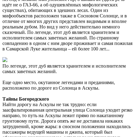
идёт не о ГАЗ-66, а об одушевлённых мифологических
существах), обитающих в здешних лесах. Один из
мифообъектов расположен также в Сосновом Солонце, и в
отличие от многих других представлен видимым и вполне
реальным дубом. Но вид у него действительно немного
сказочный. По легенде, этот дуб является хранителем и
исполнителем самых заветных желаний. По странному
совпадению в одном с ним дворе проживает и самая пожилая
в Самарской Луке жительница – ей более 100 лет...
По легенде, этот дуб является хранителем и исполнителем
самых заветных желаний.
Еще одно место, окутанное легендами и преданиями,
расположено по дороге из Солонца в Аскулы.
Тайны Богородского
Найти дорогу на Аскулы не так трудно: если
заасфальтированная центральная улица Солонца уходит резко
направо, то путь на Аскулы лежит прямо по накатанному
грунтовому пути. Дорога опять же не доставила никаких
затруднений, кроме жары: в сносном положении находились
пассажиры ведущей машины и джипа, который был