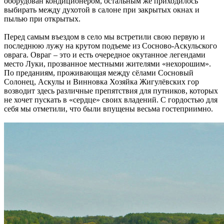
оборудован кондиционером, остальным же приходилось
выбирать между духотой в салоне при закрытых окнах и
пылью при открытых.
Перед самым въездом в село мы встретили свою первую и
последнюю лужу на крутом подъеме из Сосново-Аскульского
оврага. Овраг – это и есть очередное окутанное легендами
место Луки, прозванное местными жителями «нехорошим».
По преданиям, проживающая между сёлами Сосновый
Солонец, Аскулы и Винновка Хозяйка Жигулёвских гор
возводит здесь различные препятствия для путников, которых
не хочет пускать в «сердце» своих владений. С гордостью для
себя мы отметили, что были впущены весьма гостеприимно.