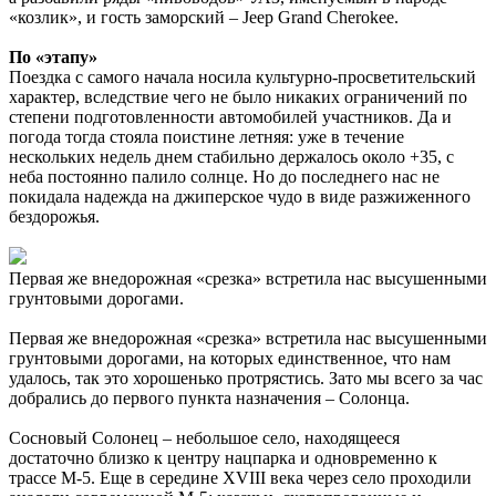
«козлик», и гость заморский – Jeep Grand Cherokee.
По «этапу»
Поездка с самого начала носила культурно-просветительский
характер, вследствие чего не было никаких ограничений по
степени подготовленности автомобилей участников. Да и
погода тогда стояла поистине летняя: уже в течение
нескольких недель днем стабильно держалось около +35, с
неба постоянно палило солнце. Но до последнего нас не
покидала надежда на джиперское чудо в виде разжиженного
бездорожья.
Первая же внедорожная «срезка» встретила нас высушенными
грунтовыми дорогами.
Первая же внедорожная «срезка» встретила нас высушенными
грунтовыми дорогами, на которых единственное, что нам
удалось, так это хорошенько протрястись. Зато мы всего за час
добрались до первого пункта назначения – Солонца.
Сосновый Солонец – небольшое село, находящееся
достаточно близко к центру нацпарка и одновременно к
трассе М-5. Еще в середине XVIII века через село проходили