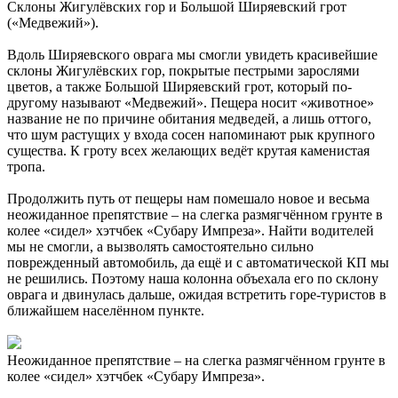
Склоны Жигулёвских гор и Большой Ширяевский грот
(«Медвежий»).
Вдоль Ширяевского оврага мы смогли увидеть красивейшие
склоны Жигулёвских гор, покрытые пестрыми зарослями
цветов, а также Большой Ширяевский грот, который по-
другому называют «Медвежий». Пещера носит «животное»
название не по причине обитания медведей, а лишь оттого,
что шум растущих у входа сосен напоминают рык крупного
существа. К гроту всех желающих ведёт крутая каменистая
тропа.
Продолжить путь от пещеры нам помешало новое и весьма
неожиданное препятствие – на слегка размягчённом грунте в
колее «сидел» хэтчбек «Субару Импреза». Найти водителей
мы не смогли, а вызволять самостоятельно сильно
поврежденный автомобиль, да ещё и с автоматической КП мы
не решились. Поэтому наша колонна объехала его по склону
оврага и двинулась дальше, ожидая встретить горе-туристов в
ближайшем населённом пункте.
Неожиданное препятствие – на слегка размягчённом грунте в
колее «сидел» хэтчбек «Субару Импреза».