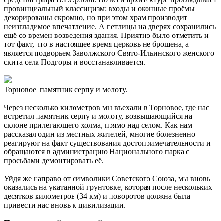
провинциальный классицизм: входы и оконные проёмы
декорированы скромно, но при этом храм производит
неизгладимое впечатление. А петлицы на дверях сохранились
ещё со времен возведения здания. Приятно было отметить и
тот факт, что в настоящее время церковь не брошена, а
является подворьем Заволжского Свято-Ильинского женского
скита села Подгоры и восстанавливается.
Торновое, памятник серпу и молоту.
Через несколько километров мы въехали в Торновое, где нас
встретил памятник серпу и молоту, возвышающийся на
склоне прилегающего холма, прямо над селом. Как нам
рассказал один из местных жителей, многие болезненно
реагируют на факт существования достопримечательности и
обращаются в администрацию Национального парка с
просьбами демонтировать её.
Уйдя же направо от символики Советского Союза, мы вновь
оказались на укатанной грунтовке, которая после нескольких
десятков километров (34 км) и поворотов должна была
привести нас вновь к цивилизации.