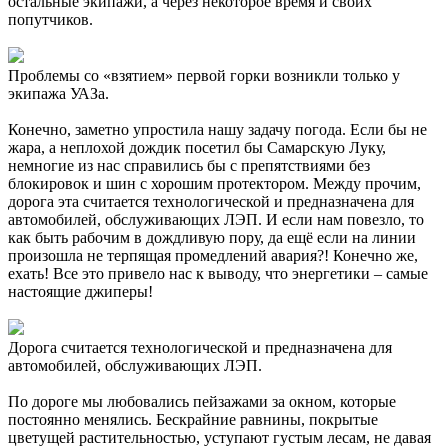
остальные экипажи, а через некоторое время и своих
попутчиков.
Проблемы со «взятием» первой горки возникли только у
экипажа УАЗа.
Конечно, заметно упростила нашу задачу погода. Если бы не
жара, а неплохой дождик посетил бы Самарскую Луку,
немногие из нас справились бы с препятствиями без
блокировок и шин с хорошим протектором. Между прочим,
дорога эта считается технологической и предназначена для
автомобилей, обслуживающих ЛЭП. И если нам повезло, то
как быть рабочим в дождливую пору, да ещё если на линии
произошла не терпящая промедлений авария?! Конечно же,
ехать! Все это привело нас к выводу, что энергетики – самые
настоящие джиперы!
Дорога считается технологической и предназначена для
автомобилей, обслуживающих ЛЭП.
По дороге мы любовались пейзажами за окном, которые
постоянно менялись. Бескрайние равнины, покрытые
цветущей растительностью, уступают густым лесам, не давая