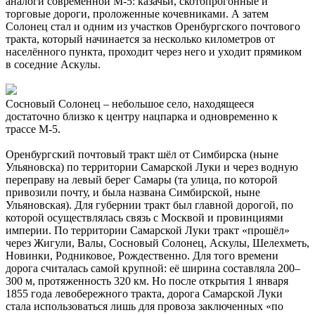
аналоги современной М-5: казачьи, скотопрогонные и
торговые дороги, проложенные кочевниками. А затем
Солонец стал и одним из участков Оренбургского почтового
тракта, который начинается за несколько километров от
населённого пункта, проходит через него и уходит прямиком
в соседние Аскулы.
Сосновый Солонец – небольшое село, находящееся
достаточно близко к центру нацпарка и одновременно к
трассе М-5.
Оренбургский почтовый тракт шёл от Симбирска (ныне
Ульяновска) по территории Самарской Луки и через водную
переправу на левый берег Самары (та улица, по которой
привозили почту, и была названа Симбирской, ныне
Ульяновская). Для губернии тракт был главной дорогой, по
которой осуществлялась связь с Москвой и провинциями
империи. По территории Самарской Луки тракт «прошёл»
через Жигули, Валы, Сосновый Солонец, Аскулы, Шелехметь,
Новинки, Родниковое, Рождественно. Для того времени
дорога считалась самой крупной: её ширина составляла 200–
300 м, протяженность 320 км. Но после открытия 1 января
1855 года левобережного тракта, дорога Самарской Луки
стала использоваться лишь для провоза заключенных «по