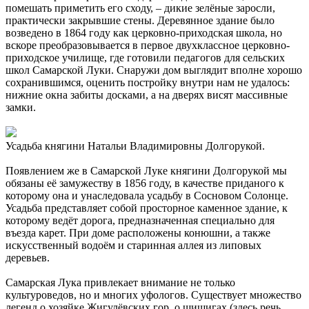
помешать приметить его сходу, – дикие зелёные заросли,
практически закрывшие стены. Деревянное здание было
возведено в 1864 году как церковно-приходская школа, но
вскоре преобразовывается в первое двухклассное церковно-
приходское училище, где готовили педагогов для сельских
школ Самарской Луки. Снаружи дом выглядит вполне хорошо
сохранившимся, оценить постройку внутри нам не удалось:
нижние окна забиты досками, а на дверях висят массивные
замки.
Усадьба княгини Натальи Владимировны Долгорукой.
Появлением же в Самарской Луке княгини Долгорукой мы
обязаны её замужеству в 1856 году, в качестве приданого к
которому она и унаследовала усадьбу в Сосновом Солонце.
Усадьба представляет собой просторное каменное здание, к
которому ведёт дорога, предназначенная специально для
въезда карет. При доме расположены конюшни, а также
искусственный водоём и старинная аллея из липовых
деревьев.
Самарская Лука привлекает внимание не только
культуроведов, но и многих уфологов. Существует множество
легенд о хозяйке Жигулёвских гор, о шишигах (здесь речь