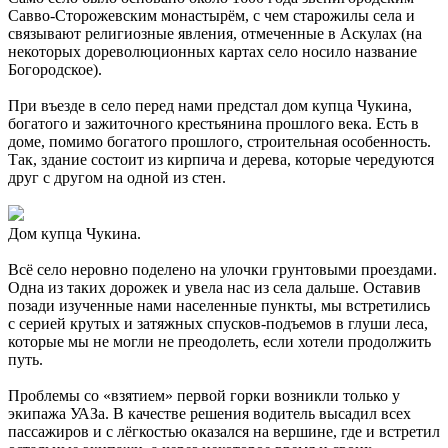
Савво-Сторожевским монастырём, с чем старожилы села и
связывают религиозные явления, отмеченные в Аскулах (на
некоторых дореволюционных картах село носило название
Богородское).
При въезде в село перед нами предстал дом купца Чукина,
богатого и зажиточного крестьянина прошлого века. Есть в
доме, помимо богатого прошлого, строительная особенность.
Так, здание состоит из кирпича и дерева, которые чередуются
друг с другом на одной из стен.
Дом купца Чукина.
Всё село неровно поделено на улочки грунтовыми проездами.
Одна из таких дорожек и увела нас из села дальше. Оставив
позади изученные нами населенные пункты, мы встретились
с серией крутых и затяжных спусков-подъемов в глуши леса,
которые мы не могли не преодолеть, если хотели продолжить
путь.
Проблемы со «взятием» первой горки возникли только у
экипажа УАЗа. В качестве решения водитель высадил всех
пассажиров и с лёгкостью оказался на вершине, где и встретил