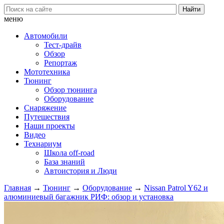
меню
Автомобили
Тест-драйв
Обзор
Репортаж
Мототехника
Тюнинг
Обзор тюнинга
Оборудование
Снаряжение
Путешествия
Наши проекты
Видео
Технариум
Школа off-road
База знаний
Автоистория и Люди
Главная
→
Тюнинг
→
Оборудование
→
Nissan Patrol Y62 и
алюминиевый багажник РИФ: обзор и установка