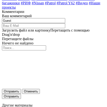
багажники
#РИФ
#Nissan
#Patrol
#Patrol Y62
#Видео
#Наши
проекты
Комментарии
Ваш комментарий
Загрузить файл или картинку
Перетащить с помощью
Drag'n'drop
Перетащите файлы
Ничего не найдено
Отправить
Отменить
Другие материалы