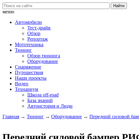
меню
Автомобили
Тест-драйв
Обзор
Репортаж
Мототехника
Тюнинг
Обзор тюнинга
Оборудование
Снаряжение
Путешествия
Наши проекты
Видео
Технариум
Школа off-road
База знаний
Автоистория и Люди
Главная
→
Тюнинг
→
Оборудование
→
Передний силовой бампе
Передний силовой бампер РИФ 