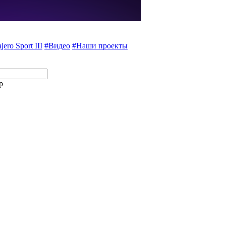
jero Sport III
#Видео
#Наши проекты
p