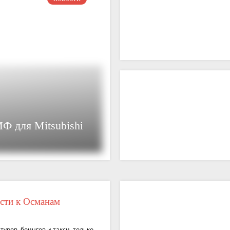
Ф для Mitsubishi
ости к Османам
туров, боингов и такси, только