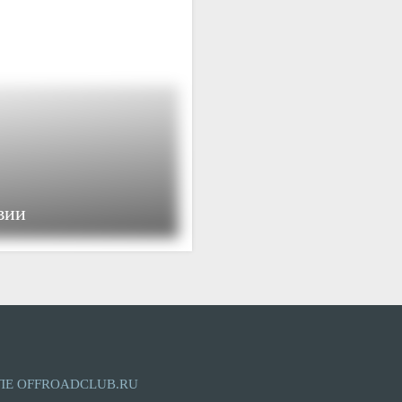
вии
ЛЕ OFFROADCLUB.RU