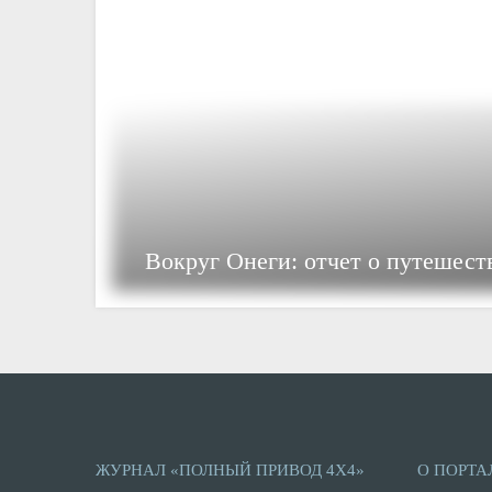
Вокруг Онеги: отчет о путешест
ЖУРНАЛ «ПОЛНЫЙ ПРИВОД 4Х4»
О ПОРТА