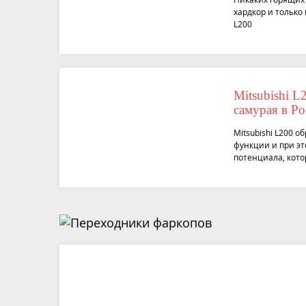
хардкор и только
L200
Mitsubishi 
самурая в Ро
Mitsubishi L200 о
функции и при эт
потенциала, кот
в модель. Он ста
превратился в го