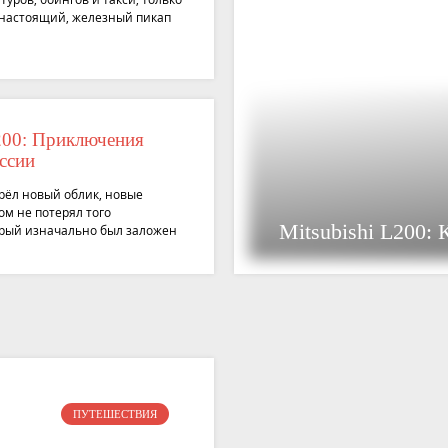
 настоящий, железный пикап
L200: Приключения
ссии
брёл новый облик, новые
ом не потерял того
Mitsubishi L200:
орый изначально был заложен
л комфортнее, но не
родской кроссовер
ПУТЕШЕСТВИЯ