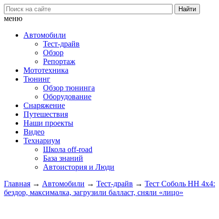
меню
Автомобили
Тест-драйв
Обзор
Репортаж
Мототехника
Тюнинг
Обзор тюнинга
Оборудование
Снаряжение
Путешествия
Наши проекты
Видео
Технариум
Школа off-road
База знаний
Автоистория и Люди
Главная
→
Автомобили
→
Тест-драйв
→
Тест Соболь НН 4х4:
бездор, максималка, загрузили балласт, сняли «лицо»