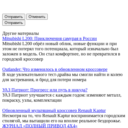
Отправить
Отменить
Другие материалы
Mitsubishi L200: Приключения самурая в России
Mitsubishi L200 обрёл новый облик, новые функции и при
этом не потерял того потенциала, который изначально был
заложен в модель. Он стал комфортнее, но не превратился в
городской кроссовер
Outlander: Что изменилось в обновленном кроссовере
В ходе увлекательного тест-драйва мы смогли найти и колею
для застревания, и брод для потери номера
УАЗ Патриот: Прогресс или путь в никуда?
УАЗ Патриот улучшается с каждым годом: изменяют металл,
покраску, узлы, комплектации
Обновленный мультяшный кроссовер Renault Kaptur
Несмотря на то, что Renault Kaptur воспринимается городским
стилягой, мы вытащили его на вполне реальное бездорожье.
ЖУРНАЛ «ПОЛНЫЙ ПРИВОД 4Х4»