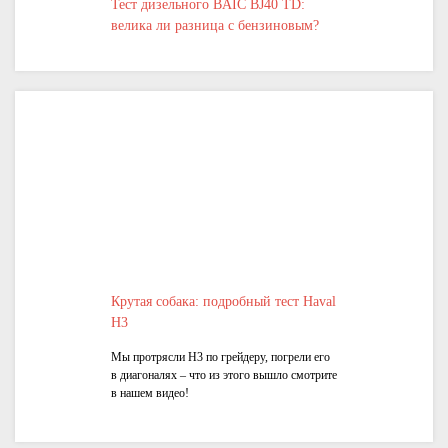
Тест дизельного BAIC BJ40 TD:
велика ли разница с бензиновым?
Крутая собака: подробный тест Haval
H3
Мы протрясли H3 по грейдеру, погрели его
в диагоналях – что из этого вышло смотрите
в нашем видео!