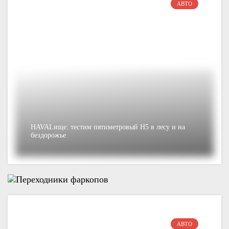
АВТО
HAVALище: тестим пятиметровый Н5 в лесу и на
бездорожье
АВТО