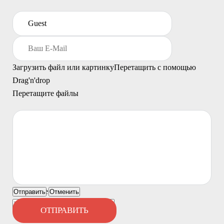
Загрузить файл или картинку
Перетащить с помощью
Drag'n'drop
Перетащите файлы
Ничего не найдено
Отправить
Отменить