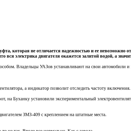
фта, которая не отличается надежностью и ее невозможно о
о вся электрика двигателя окажется залитой водой, а значи
собом. Владельцы УАЗов устанавливают на свои автомобили и в
нтилятора, а индикатор позволит отследить частоту включения.
 вот, на Буханку установили экспериментальный электровентил
двигателем ЗМЗ-409 с креплением на штатные места.
о не так. Вроде все нормально. Как с завода.