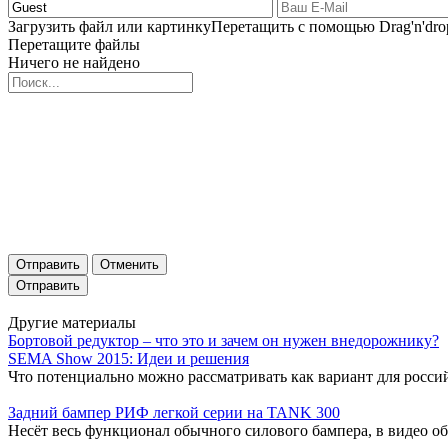
Загрузить файл или картинку
Перетащить с помощью Drag'n'dro
Перетащите файлы
Ничего не найдено
Отправить
Отменить
Другие материалы
Бортовой редуктор – что это и зачем он нужен внедорожнику?
SEMA Show 2015: Идеи и решения
Что потенциально можно рассматривать как вариант для россий
Задний бампер РИФ легкой серии на TANK 300
Несёт весь функционал обычного силового бампера, в видео об