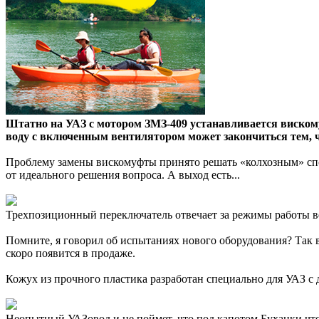
Штатно на УАЗ с мотором ЗМЗ-409 устанавливается вискому
воду с включенным вентилятором может закончиться тем, чт
Проблему замены вискомуфты принято решать «колхозным» спо
от идеального решения вопроса. А выход есть...
Трехпозиционный переключатель отвечает за режимы работы ве
Помните, я говорил об испытаниях нового оборудования? Так
скоро появится в продаже.
Кожух из прочного пластика разработан специально для УАЗ с 
Неопытный УАЗовод и не поймет, что под капотом Буханки что-т