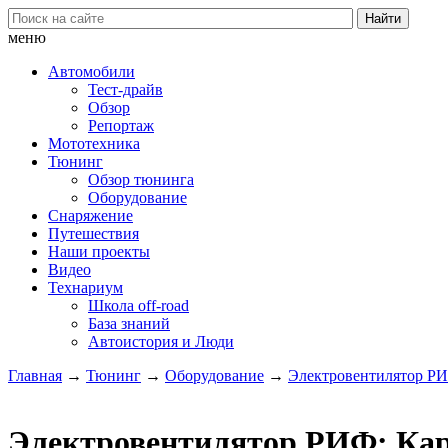
меню
Автомобили
Тест-драйв
Обзор
Репортаж
Мототехника
Тюнинг
Обзор тюнинга
Оборудование
Снаряжение
Путешествия
Наши проекты
Видео
Технариум
Школа off-road
База знаний
Автоистория и Люди
Главная
→
Тюнинг
→
Оборудование
→
Электровентилятор РИ
Электровентилятор РИФ: Кар