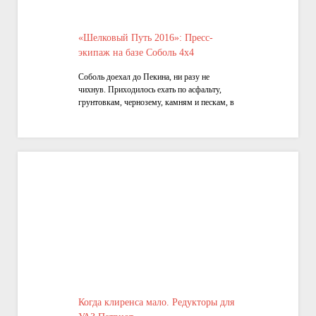
«Шелковый Путь 2016»: Пресс-
экипаж на базе Соболь 4х4
Соболь доехал до Пекина, ни разу не
чихнув. Приходилось ехать по асфальту,
грунтовкам, чернозему, камням и пескам, в
жару под 50 градусов. Сейчас Соболь уже
возвращается автовозом домой из Китая, а
я могу подвести некоторые итоги поездки
Когда клиренса мало. Редукторы для