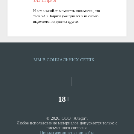
УАЗ Патриот
И вот в какой-то момент ты понимаешь, что
твой УАЗ Патриот уже приелся и не сильно
выделяется из десятка других.
Что делать!? В любой непонятной ситуации
— ставь редукторы!
МЫ В СОЦИАЛЬНЫХ СЕТЯХ
18+
© 2026. ООО "Альфа".
Любое использование материалов допускается только с
письменного согласия.
Письмо администрации сайта