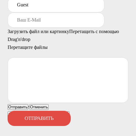
Загрузить файл или картинку
Перетащить с помощью
Drag'n'drop
Перетащите файлы
Ничего не найдено
Отправить
Отменить