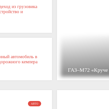
деход из грузовика
стройство и
нный автомобиль в
едорожного кемпера
ГАЗ–М72 «Круче
АВТО